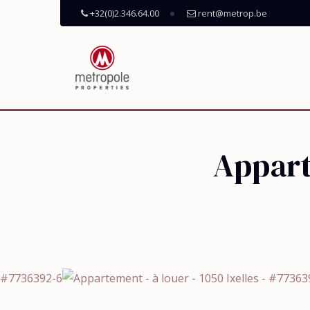
+32(0)2.346.64.00
rent@metrop.be
Appart