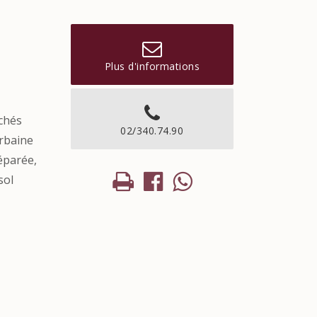
Plus d'informations
chés
02/340.74.90
urbaine
éparée,
sol