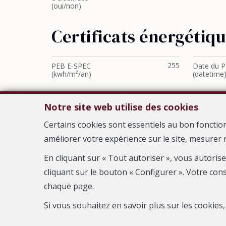
(oui/non)
Certificats énergétiq
255
PEB E-SPEC
Date du 
(kwh/m²/an)
(datetime
Notre site web utilise des cookies
Certains cookies sont essentiels au bon fonctio
améliorer votre expérience sur le site, mesurer 
En cliquant sur « Tout autoriser », vous autoris
cliquant sur le bouton « Configurer ». Votre con
chaque page.
Agent immobilier intermédiaire agréé IPI sous le numéro 103.
Si vous souhaitez en savoir plus sur les cookie
Luxembourg 16B, 1
RC professionnelle et cautionnement via AXA Belgium 