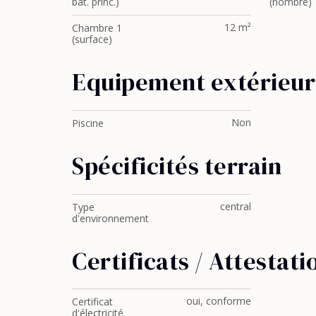
bât. princ.)
(nombre)
12 m²
Chambre 1
(surface)
Equipement extérieur
Non
Piscine
Spécificités terrain
central
Type
d'environnement
Certificats / Attestati
oui, conforme
Certificat
d'électricité