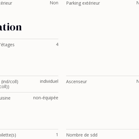
Non
térieur
Parking extérieur
ation
4
'étages
individuel
(ind/coll)
Ascenseur
coll))
non-équipée
uisine
1
ilette(s)
Nombre de sdd