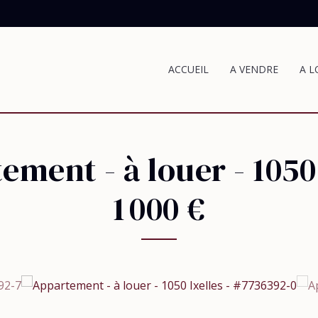
ACCUEIL
A VENDRE
A L
ement - à louer
-
1050
1 000 €