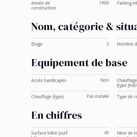
1900
Année de
Parking in
construction
Nom, catégorie & situ
2
Etage
Nombre d
Equipement de base
Non
Accès handicapés
Chauffage 
(type (ind/
Pas installé
Chauffage (type)
Type de c
En chiffres
40
Surface bâtie (surf.
Nbre de to