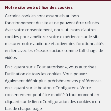
FR
EN
Notre site web utilise des cookies
Certains cookies sont essentiels au bon
fonctionnement du site et ne peuvent être refusés.
MENU
Avec votre consentement, nous utilisons d’autres
cookies pour améliorer votre expérience sur le site,
A propos
mesurer notre audience et activer des fonctionnalités
en lien avec les réseaux sociaux comme l’affichage de
vidéos.
En cliquant sur « Tout autoriser », vous autorisez
L'agence immobilière Metropole Properties a débuté
l’utilisation de tous les cookies. Vous pouvez
ses activités en 1993.
également définir plus précisément vos préférences
Elle s'est très vite imposée comme la référence en
en cliquant sur le bouton « Configurer ». Votre
matière d'immobilier résidentiel Bruxellois.
consentement peut être modifié à tout moment en
cliquant sur le lien « Configuration des cookies » en
C'est forte d'un succès croissant et d'une expérience
bas de chaque page.
accrue que Metropole Properties présente aujourd'hui